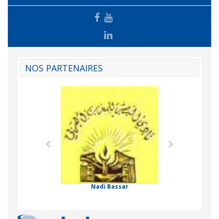
NOS PARTENAIRES
Agence Tunisien
Formation Profe
 Comorienne de
on Internationale
Nadi Bassar