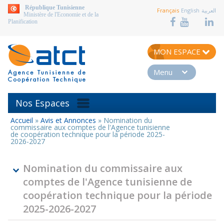
aller au contenu
République Tunisienne
Français
English
العربية
Ministère de l'Economie et de la
Planification
MON ESPACE
Menu
Nos Espaces
Accueil
»
Avis et Annonces
»
Nomination du
Vous
commissaire aux comptes de l'Agence tunisienne
êtes
de coopération technique pour la période 2025-
2026-2027
ici
Nomination du commissaire aux
comptes de l'Agence tunisienne de
coopération technique pour la période
2025-2026-2027