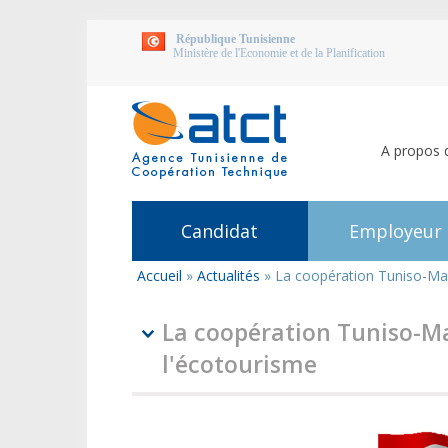
République Tunisienne
Ministère de l'Economie et de la Planification
A propos 
Candidat
Employeur
Accueil
»
Actualités
»
La coopération Tuniso-Mau
Vous
êtes
ici
La coopération Tuniso-M
l'écotourisme