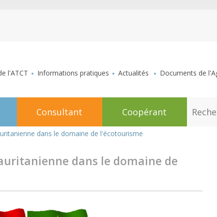
aller au contenu
de l'ATCT
Informations pratiques
Actualités
Documents de l'Ag
R
Consultant
Coopérant
e
c
h
ritanienne dans le domaine de l'écotourisme
e
r
c
auritanienne dans le domaine de
h
e