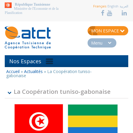
aller au contenu
République Tunisienne
Français
English
العربية
Ministère de l'Economie et de la
Planification
MON ESPACE
Menu
Nos Espaces
Accueil
»
Actualités
»
La Coopération tuniso-
Vous
gabonaise
êtes
ici
La Coopération tuniso-gabonaise