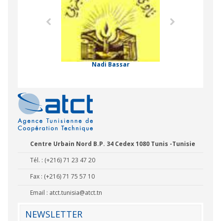
Formation Profe
 Comorienne de
on Internationale
Nadi Bassar
Centre Urbain Nord B.P. 34 Cedex 1080 Tunis -Tunisie
Tél. : (+216) 71 23 47 20
Fax : (+216) 71 75 57 10
Email :
atct.tunisia@atct.tn
NEWSLETTER