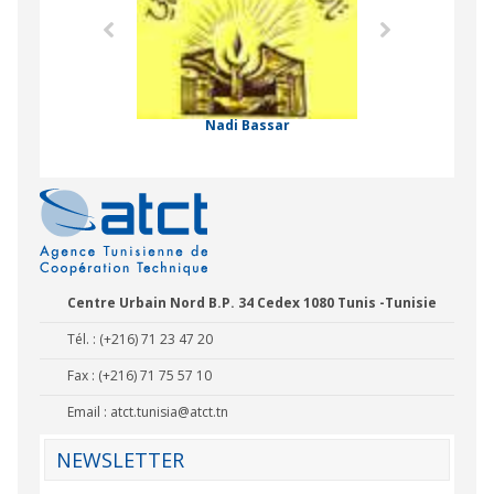
 Comorienne de
on Internationale
Nadi Bassar
Centre Urbain Nord B.P. 34 Cedex 1080 Tunis -Tunisie
Tél. : (+216) 71 23 47 20
Fax : (+216) 71 75 57 10
Email :
atct.tunisia@atct.tn
NEWSLETTER