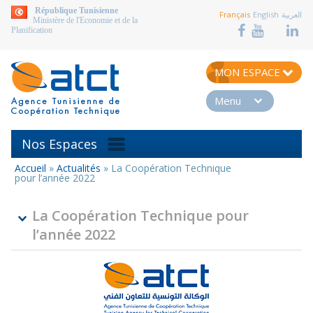
aller au contenu
République Tunisienne
Français
English
العربية
Ministère de l'Economie et de la
Planification
MON ESPACE
Menu
Nos Espaces
Accueil
»
Actualités
»
La Coopération Technique
Vous
pour l’année 2022
êtes
ici
La Coopération Technique pour
l’année 2022