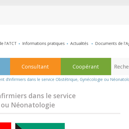
aller au contenu
de l'ATCT
Informations pratiques
Actualités
Documents de l'Ag
R
Consultant
Coopérant
e
c
h
nt d’infirmiers dans le service Obstétrique, Gynécologie ou Néonatol
e
r
c
firmiers dans le service
h
e
e ou Néonatologie