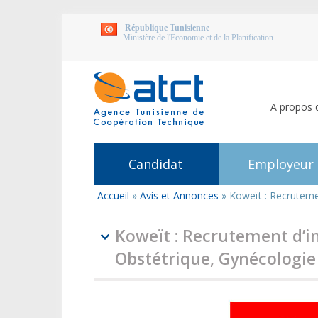
République Tunisienne
Ministère de l'Economie et de la Planification
A propos 
Candidat
Employeur
Accueil
»
Avis et Annonces
»
Koweït : Recruteme
Vous
êtes
ici
Koweït : Recrutement d’in
Obstétrique, Gynécologi