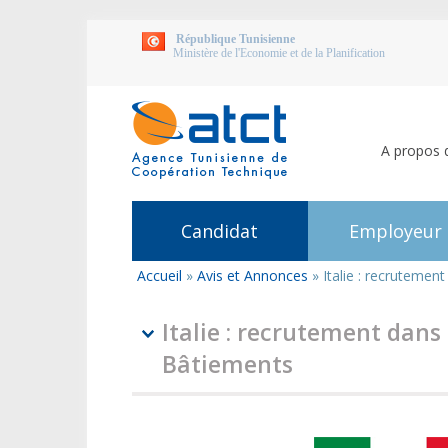
République Tunisienne
Ministère de l'Economie et de la Planification
A propos 
Candidat
Employeur
Accueil
»
Avis et Annonces
»
Italie : recrutemen
Vous
êtes
ici
Italie : recrutement dans
Bâtiements