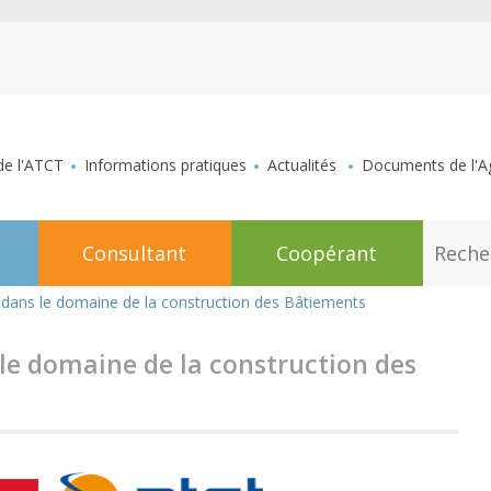
aller au contenu
de l'ATCT
Informations pratiques
Actualités
Documents de l'Ag
R
Consultant
Coopérant
e
c
h
t dans le domaine de la construction des Bâtiements
e
r
c
 le domaine de la construction des
h
e