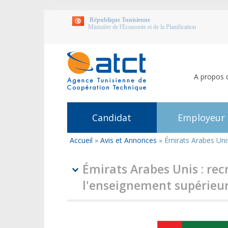
République Tunisienne
Ministère de l'Economie et de la Planification
A propos 
Candidat
Employeur
Accueil
»
Avis et Annonces
»
Émirats Arabes Uni
Vous
êtes
ici
Émirats Arabes Unis : re
l'enseignement supérieu