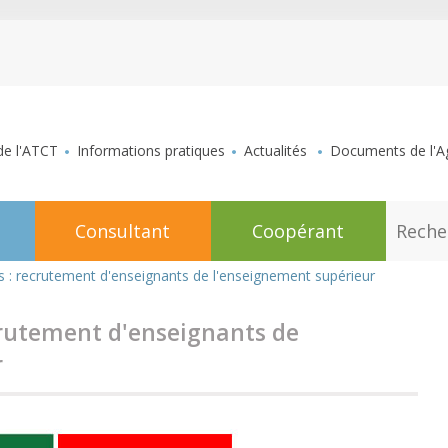
aller au contenu
de l'ATCT
Informations pratiques
Actualités
Documents de l'Ag
R
Consultant
Coopérant
e
c
h
s : recrutement d'enseignants de l'enseignement supérieur
e
r
c
crutement d'enseignants de
h
e
r