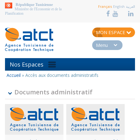
aller au contenu
République Tunisienne
Français
English
العربية
Ministère de l'Economie et de la
Planification
MON ESPACE
Menu
Nos Espaces
Accueil
»
Accès aux documents administratifs
Vous
êtes
ici
Documents administratif