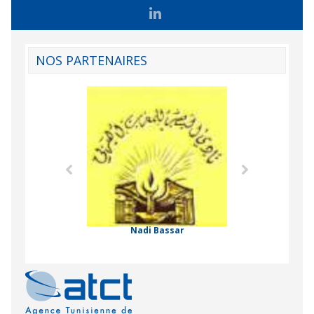
NOS PARTENAIRES
Agence Tunisien
Formation Profe
 Comorienne de
on Internationale
Nadi Bassar