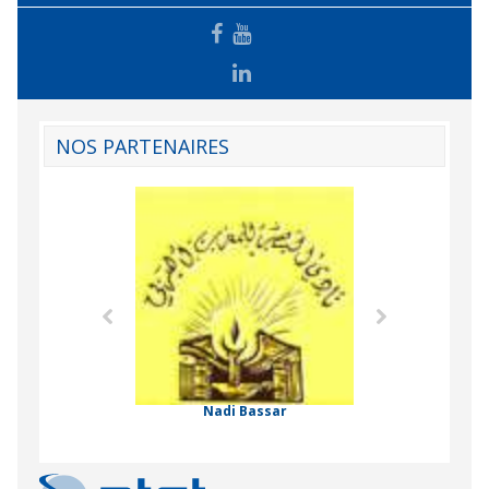
NOS PARTENAIRES
Agence Tunisien
Formation Profe
 Comorienne de
on Internationale
Nadi Bassar