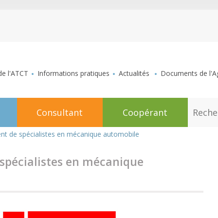
aller au contenu
de l'ATCT
Informations pratiques
Actualités
Documents de l'Ag
R
Consultant
Coopérant
e
c
h
nt de spécialistes en mécanique automobile
e
r
c
spécialistes en mécanique
h
e