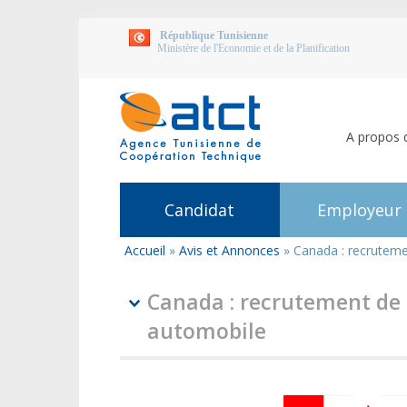
République Tunisienne
Ministère de l'Economie et de la Planification
A propos 
Candidat
Employeur
Accueil
»
Avis et Annonces
»
Canada : recruteme
Vous
êtes
ici
Canada : recrutement de 
automobile