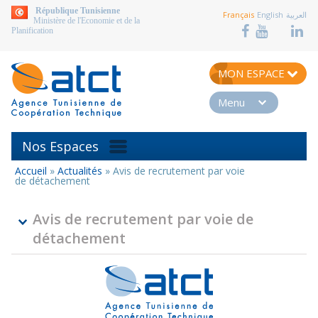
aller au contenu
République Tunisienne
Français
English
العربية
Ministère de l'Economie et de la
Planification
MON ESPACE
Menu
Nos Espaces
Accueil
»
Actualités
»
Avis de recrutement par voie
Vous
de détachement
êtes
ici
Avis de recrutement par voie de
détachement