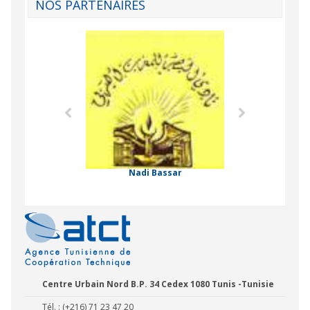
NOS PARTENAIRES
Agence Tunisien
Formation Profe
 Comorienne de
on Internationale
Nadi Bassar
Centre Urbain Nord B.P. 34 Cedex 1080 Tunis -Tunisie
Tél. : (+216) 71 23 47 20