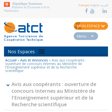
aller au contenu
République Tunisienne
Français
English
العربية
Ministère de l'Economie et de la
Planification
MON ESPACE
Menu
Nos Espaces
Accueil
»
Avis et Annonces
»
Avis aux coopérants :
Vous
ouverture de concours internes au Ministère de
êtes
l'Enseignement supérieur et de la Recherche
scientifique
ici
Avis aux coopérants : ouverture de
concours internes au Ministère de
l'Enseignement supérieur et de la
Recherche scientifique