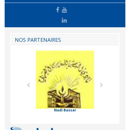
NOS PARTENAIRES
Agence Tunisien
Formation Profe
 Comorienne de
on Internationale
Nadi Bassar