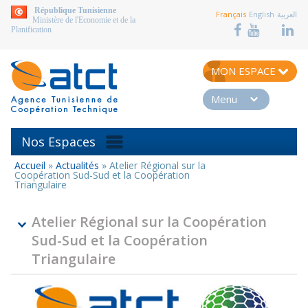
aller au contenu
République Tunisienne
Français
English
العربية
Ministère de l'Economie et de la
Planification
MON ESPACE
Menu
Nos Espaces
Accueil
»
Actualités
»
Atelier Régional sur la
Vous
Coopération Sud-Sud et la Coopération
êtes
Triangulaire
ici
Atelier Régional sur la Coopération
Sud-Sud et la Coopération
Triangulaire