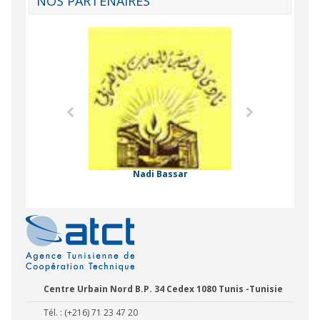
NOS PARTENAIRES
Agence Tunisien
Formation Profe
 Comorienne de
on Internationale
Nadi Bassar
Centre Urbain Nord B.P. 34 Cedex 1080 Tunis -Tunisie
Tél. : (+216) 71 23 47 20