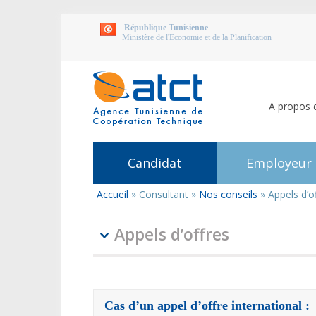
République Tunisienne
Ministère de l'Economie et de la Planification
A propos 
Candidat
Employeur
Accueil
»
Consultant
»
Nos conseils
»
Appels d’o
Vous
êtes
ici
Appels d’offres
Cas d’un appel d’offre international :