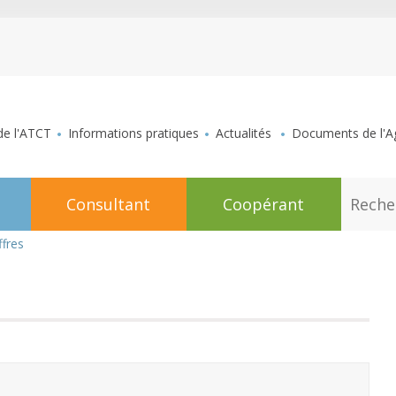
aller au contenu
de l'ATCT
Informations pratiques
Actualités
Documents de l'Ag
R
Consultant
Coopérant
e
c
h
ffres
e
r
c
h
e