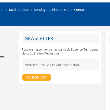
ion
Mediathèque
Sondage
Plan du site
Contact
NEWSLETTER
Recevez l'essentiel de l'actualité de l'agence Tunisienne
de coopération Technique.
nis -
rnational
Institut National de la
Statistique
Agence Comorienne 
Coopération Internati