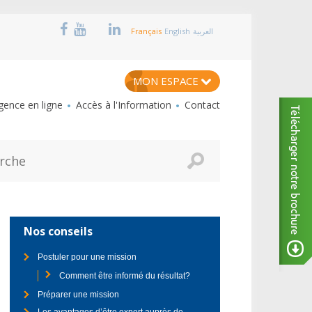
Français
English
العربية
MON ESPACE
ence en ligne
Accès à l'Information
Contact
Nos conseils
Postuler pour une mission
Comment être informé du résultat?
Préparer une mission