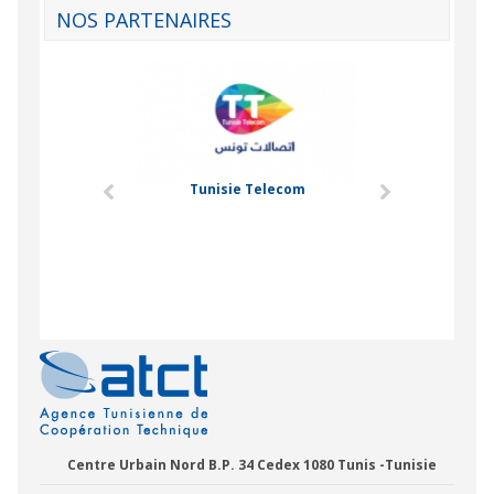
NOS PARTENAIRES
ire National de la
ation (ONM)
Tunisie Telecom
Université Ce
Centre Urbain Nord B.P. 34 Cedex 1080 Tunis -Tunisie