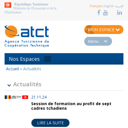
aller au contenu
République Tunisienne
Français
English
العربية
Ministère de l'Economie et de la
Planification
MON ESPACE
Menu
Nos Espaces
Accueil
»
Actualités
Vous
êtes
ici
Actualités
21.11.24
Session de formation au profit de sept
cadres tchadiens
LIRE LA SUITE