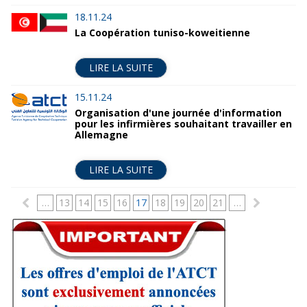
18.11.24
La Coopération tuniso-koweitienne
LIRE LA SUITE
15.11.24
Organisation d'une journée d'information
pour les infirmières souhaitant travailler en
Allemagne
LIRE LA SUITE
P
…
13
14
15
16
17
18
19
20
21
…
a
g
e
s