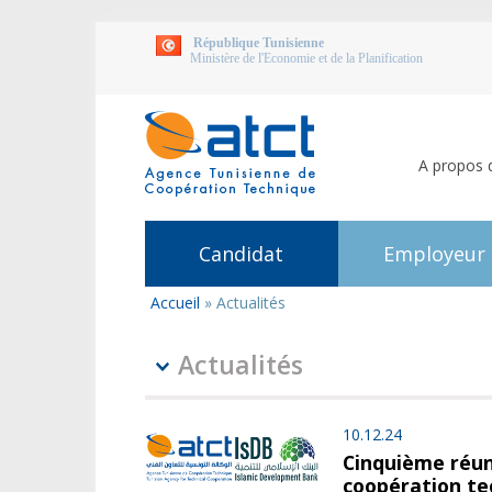
République Tunisienne
Ministère de l'Economie et de la Planification
A propos 
Candidat
Employeur
Accueil
»
Actualités
Vous
êtes
ici
Actualités
10.12.24
Cinquième réun
coopération te