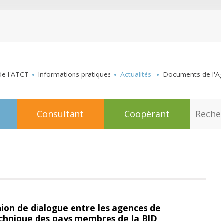
aller au contenu
de l'ATCT
Informations pratiques
Actualités
Documents de l'Ag
R
Consultant
Coopérant
e
c
h
e
r
c
h
e
ion de dialogue entre les agences de
chnique des pays membres de la BID