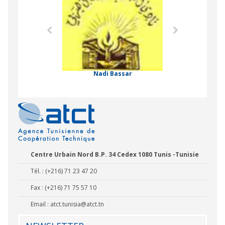
Agence Tunisien
Formation Profe
 Comorienne de
on Internationale
Nadi Bassar
Centre Urbain Nord B.P. 34 Cedex 1080 Tunis -Tunisie
Tél. : (+216) 71 23 47 20
Fax : (+216) 71 75 57 10
Email :
atct.tunisia@atct.tn