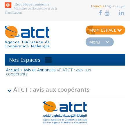
aller au contenu
République Tunisienne
Français
English
العربية
Ministère de l'Economie et de la
Planification
MON ESPACE
Menu
Nos Espaces
Accueil
»
Avis et Annonces
»
َATCT : avis aux
Vous
coopérants
êtes
ici
َATCT : avis aux coopérants