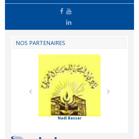
NOS PARTENAIRES
Agence Tunisien
Formation Profe
 Comorienne de
on Internationale
Nadi Bassar