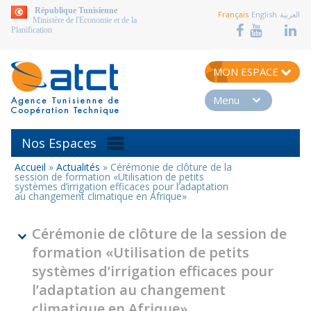
aller au contenu
République Tunisienne
Français
English
العربية
Ministère de l'Economie et de la
Planification
MON ESPACE
Menu
Nos Espaces
Accueil
»
Actualités
»
Cérémonie de clôture de la
Vous
session de formation «Utilisation de petits
êtes
systèmes d’irrigation efficaces pour l’adaptation
au changement climatique en Afrique»
ici
Cérémonie de clôture de la session de
formation «Utilisation de petits
systèmes d’irrigation efficaces pour
l’adaptation au changement
climatique en Afrique»