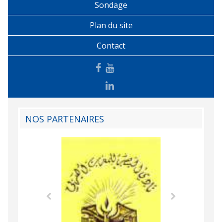
Sondage
Plan du site
Contact
NOS PARTENAIRES
Agence Tunisien
Formation Profe
 Comorienne de