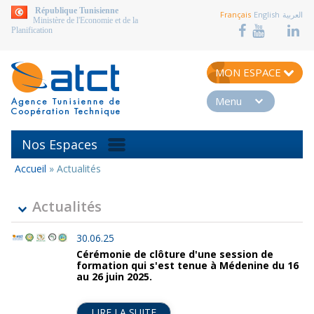
aller au contenu
République Tunisienne
Français
English
العربية
Ministère de l'Economie et de la
Planification
MON ESPACE
Menu
Nos Espaces
Accueil
»
Actualités
Vous
êtes
ici
Actualités
30.06.25
Cérémonie de clôture d'une session de
formation qui s'est tenue à Médenine du 16
au 26 juin 2025.
LIRE LA SUITE