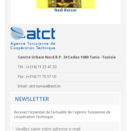
on Internationale
Nadi Bassar
Centre Urbain Nord B.P. 34 Cedex 1080 Tunis -Tunisie
Tél. : (+216) 71 23 47 20
Fax : (+216) 71 75 57 10
Email :
atct.tunisia@atct.tn
NEWSLETTER
Recevez l'essentiel de l'actualité de l'agence Tunisienne de
coopération Technique.