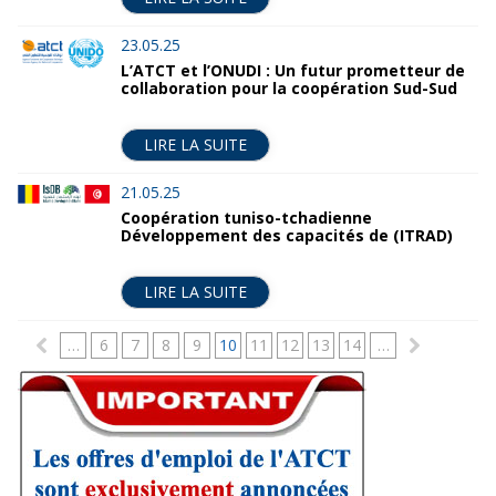
23.05.25
L’ATCT et l’ONUDI : Un futur prometteur de
collaboration pour la coopération Sud-Sud
LIRE LA SUITE
21.05.25
Coopération tuniso-tchadienne
Développement des capacités de (ITRAD)
LIRE LA SUITE
P
…
6
7
8
9
10
11
12
13
14
…
a
g
e
s