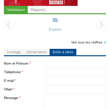
Statistiques
Rapports
35
Experts
Voir tous les chiffres
Sondage
Réclamation
Boîte à idées
Nom et Prénom
*
Téléphone
*
E-mail
*
Objet
*
Message
*