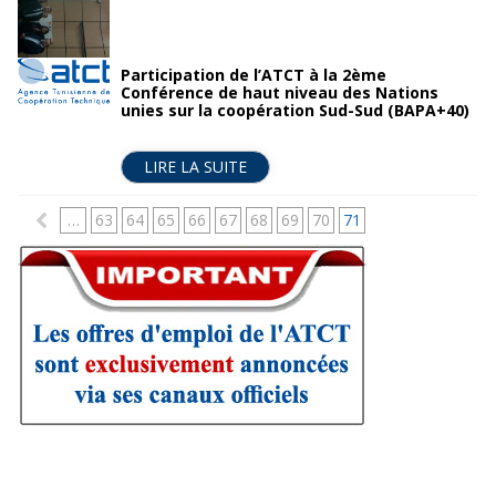
Participation de l’ATCT à la 2ème
Conférence de haut niveau des Nations
unies sur la coopération Sud-Sud (BAPA+40)
LIRE LA SUITE
P
…
63
64
65
66
67
68
69
70
71
a
g
e
s