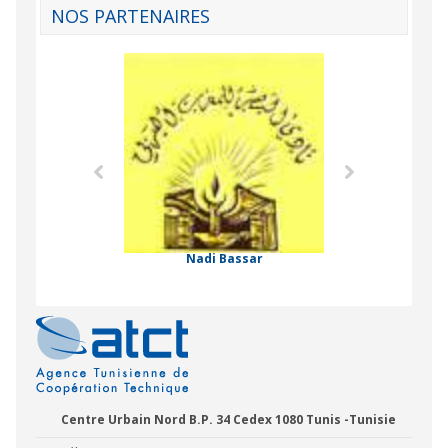
NOS PARTENAIRES
Agence Tunisien
Formation Profe
 Comorienne de
on Internationale
Nadi Bassar
Centre Urbain Nord B.P. 34 Cedex 1080 Tunis -Tunisie