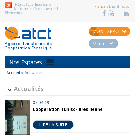
aller au contenu
République Tunisienne
Français
English
العربية
Ministère de l'Economie et de la
Planification
MON ESPACE
Menu
Nos Espaces
Accueil
»
Actualités
Vous
êtes
ici
Actualités
08.04.19
Coopération Tuniso- Brésilienne
LIRE LA SUITE