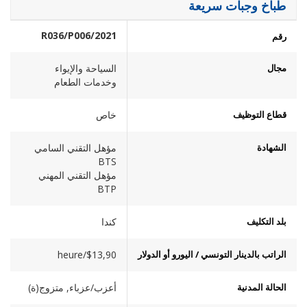
طباخ وجبات سريعة
2021/R036/P006
رقم
مجال
السياحة والإيواء
وخدمات الطعام
قطاع التوظيف
خاص
الشهادة
مؤهل التقني السامي
BTS
مؤهل التقني المهني
BTP
بلد التكليف
كندا
الراتب بالدينار التونسي / اليورو أو الدولار
$13,90/heure
الحالة المدنية
أعزب/عزباء, متزوج(ة)