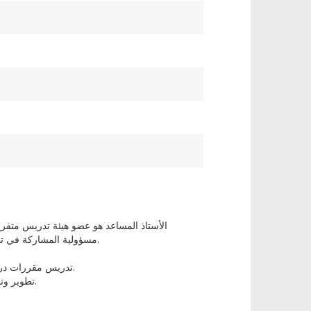
الأستاذ المساعد هو عضو هيئة تدريس متفر
مسؤولية المشاركة في تطوير المناهج الدراسية، والإرشاد الطلابي، وأنشطة الخدمة في القسم والجامعة.
تدريس مقررات دراسية لمرحلتي البكالوريوس والدراسات العليا في القسم أو البرنامج المُكلّف به.
• تطوير وتحديث مناهج المقررات الدراسية، وخطط الدروس، وغيرها من المواد التعليمية.