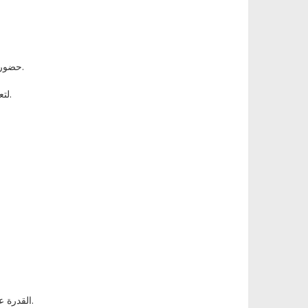
• حضور فرص التطوير المهني للبقاء على اطلاع دائم بآخر المستجدات في هذا المجال.
لتعاون مع أعضاء هيئة التدريس والموظفين الآخرين لتطوير برامج ومبادرات جديدة.
• القدرة على بناء علاقات جيدة والحفاظ عليها مع الطلاب وزملاء العمل وشركاء المجتمع.