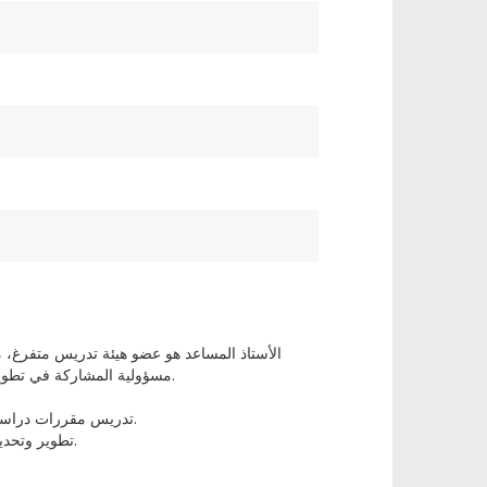
الأستاذ المساعد هو عضو هيئة تدريس متفرغ،
مسؤولية المشاركة في تطوير المناهج الدراسية، والإرشاد الطلابي، وأنشطة الخدمة في القسم والجامعة.
تدريس مقررات دراسية لمرحلتي البكالوريوس والدراسات العليا في القسم أو البرنامج المُكلّف به.
• تطوير وتحديث مناهج المقررات الدراسية، وخطط الدروس، وغيرها من المواد التعليمية.