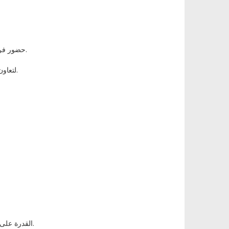
• حضور فرص التطوير المهني للبقاء على اطلاع دائم بآخر المستجدات في هذا المجال.
لتعاون مع أعضاء هيئة التدريس والموظفين الآخرين لتطوير برامج ومبادرات جديدة.
• القدرة على بناء علاقات جيدة والحفاظ عليها مع الطلاب وزملاء العمل وشركاء المجتمع.