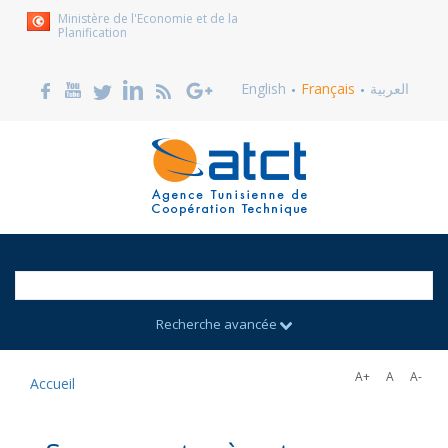
Ministère de l'Economie et de la
Planification
English
Français
العربية
Recherche avancée
A+
A
A-
Accueil