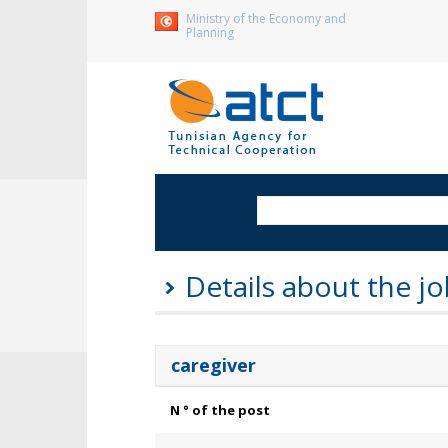
Ministry of the Economy and
Planning
Details about the jo
caregiver
N ° of the post