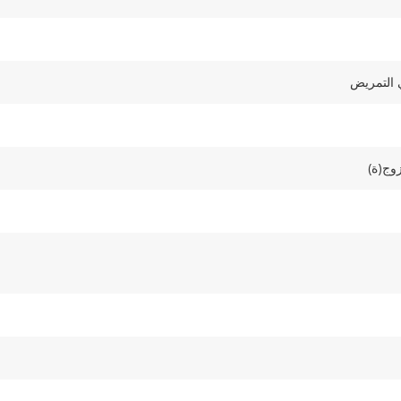
 التمريض
وج(ة)