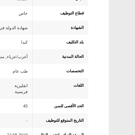
قطاع التوظيف
خاص
الشهادة
شهادة الدولة في
بلد التكليف
كندا
الحالة المدنية
أعزب/عزباء, متز
التخصصات
طب عام
اللغات
انقليزية
فرنسية
الحد الأقصى للسن
45
التاريخ المتوقع للتوظيف
-
الموعد النهائي لتقديم الطلب
22.08.2019