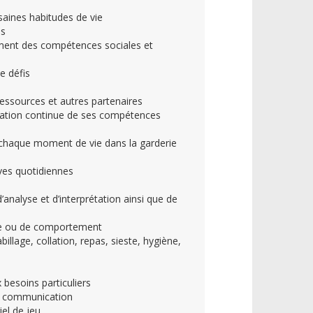
saines habitudes de vie
és
ment des compétences sociales et
e défis
ressources et autres partenaires
oration continue de ses compétences
 chaque moment de vie dans la garderie
ives quotidiennes
’analyse et d’interprétation ainsi que de
sage ou de comportement
billage, collation, repas, sieste, hygiène,
 besoins particuliers
de communication
iel de jeu