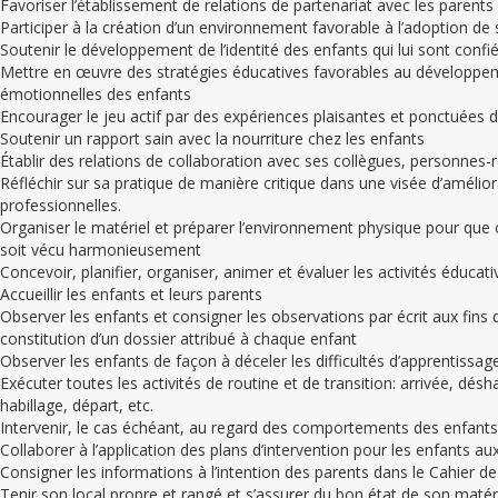
Favoriser l’établissement de relations de partenariat avec les parents
Participer à la création d’un environnement favorable à l’adoption de 
Soutenir le développement de l’identité des enfants qui lui sont confi
Mettre en œuvre des stratégies éducatives favorables au développe
émotionnelles des enfants
Encourager le jeu actif par des expériences plaisantes et ponctuées d
Soutenir un rapport sain avec la nourriture chez les enfants
Établir des relations de collaboration avec ses collègues, personnes-
Réfléchir sur sa pratique de manière critique dans une visée d’améli
professionnelles.
Organiser le matériel et préparer l’environnement physique pour que
soit vécu harmonieusement
Concevoir, planifier, organiser, animer et évaluer les activités éducat
Accueillir les enfants et leurs parents
Observer les enfants et consigner les observations par écrit aux fins d
constitution d’un dossier attribué à chaque enfant
Observer les enfants de façon à déceler les difficultés d’apprentis
Exécuter toutes les activités de routine et de transition: arrivée, désha
habillage, départ, etc.
Intervenir, le cas échéant, au regard des comportements des enfants
Collaborer à l’application des plans d’intervention pour les enfants aux
Consigner les informations à l’intention des parents dans le Cahier 
Tenir son local propre et rangé et s’assurer du bon état de son matér