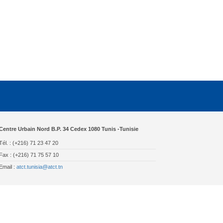
Centre Urbain Nord B.P. 34 Cedex 1080 Tunis -Tunisie
Tél. : (+216) 71 23 47 20
Fax : (+216) 71 75 57 10
Email :
atct.tunisia@atct.tn