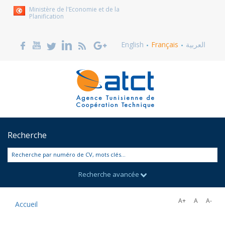
Ministère de l'Economie et de la
Planification
English
Français
العربية
Recherche
Recherche par numéro de CV, mots clés...
Recherche avancée
A+
A
A-
Accueil