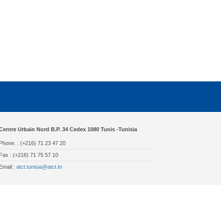
Centre Urbain Nord B.P. 34 Cedex 1080 Tunis -Tunisia
Phone. : (+216) 71 23 47 20
Fax : (+216) 71 75 57 10
Email :
atct.tunisia@atct.tn