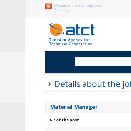
Ministry of the Economy and
Planning
Details about the jo
Material Manager
N ° of the post