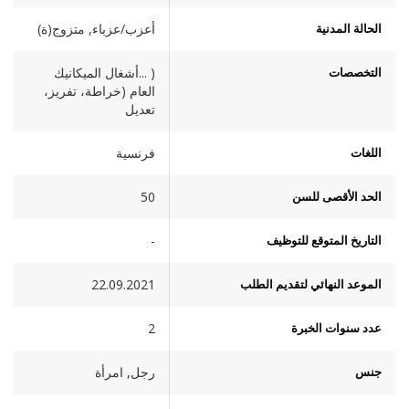
الحالة المدنية
أعزب/عزباء, متزوج(ة)
التخصصات
( ...أشغال الميكانيك
العام (خراطة، تفريز،
تعديل
اللغات
فرنسية
الحد الأقصى للسن
50
التاريخ المتوقع للتوظيف
-
الموعد النهائي لتقديم الطلب
22.09.2021
عدد سنوات الخبرة
2
جنس
رجل, امرأة