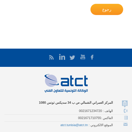
رجوع
المركز العمراني الشمالي ص ب 34 سديكس تونس 1080
الهاتف : 0021671234720
الفاكس :0021671710755
الموقع الالكتروني :
atct.tunisia@atct.tn