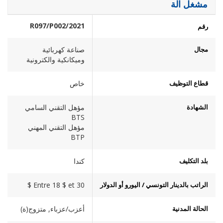
مشغل الة
2021/R097/P002
رقم
مجال
صناعة كهربائية
وميكانكية والكترونية
قطاع التوظيف
خاص
الشهادة
مؤهل التقني السامي
BTS
مؤهل التقني المهني
BTP
بلد التكليف
كندا
الراتب بالدينار التونسي / اليورو أو الدولار
Entre 18 $ et 30 $
الحالة المدنية
أعزب/عزباء, متزوج(ة)