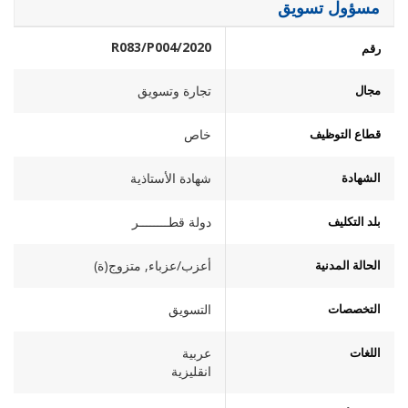
مسؤول تسويق
2020/R083/P004
رقم
مجال
تجارة وتسويق
قطاع التوظيف
خاص
الشهادة
شهادة الأستاذية
بلد التكليف
دولة قطــــــــر
الحالة المدنية
أعزب/عزباء, متزوج(ة)
التخصصات
التسويق
اللغات
عربية
انقليزية