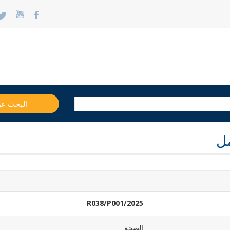
البحث ع
ل
2025/R038/P001
الصحة