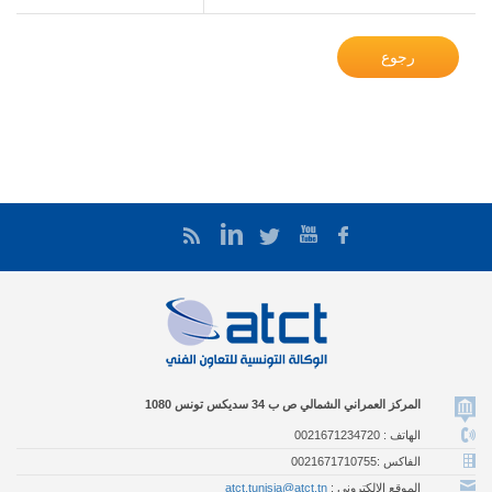
رجوع
المركز العمراني الشمالي ص ب 34 سديكس تونس 1080
الهاتف : 0021671234720
الفاكس :0021671710755
الموقع الالكتروني :
atct.tunisia@atct.tn