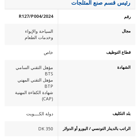
رئيس قسم صنع المثلجات
2024/R127/P004
رقم
مجال
السياحة والإيواء
وخدمات الطعام
قطاع التوظيف
خاص
الشهادة
مؤهل التقني السامي
BTS
مؤهل التقني المهني
BTP
شهادة الكفاءة المهنية
(CAP)
بلد التكليف
دولة الكــــويت
الراتب بالدينار التونسي / اليورو أو الدولار
350 DK