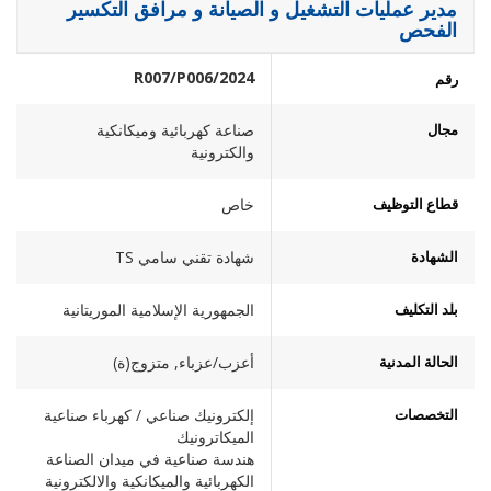
مدير عمليات التشغيل و الصيانة و مرافق التكسير
الفحص
2024/R007/P006
رقم
مجال
صناعة كهربائية وميكانكية
والكترونية
قطاع التوظيف
خاص
الشهادة
شهادة تقني سامي TS
بلد التكليف
الجمهورية الإسلامية الموريتانية
الحالة المدنية
أعزب/عزباء, متزوج(ة)
التخصصات
إلكترونيك صناعي / كهرباء صناعية
الميكاترونيك
هندسة صناعية في ميدان الصناعة
الكهربائية والميكانكية والالكترونية