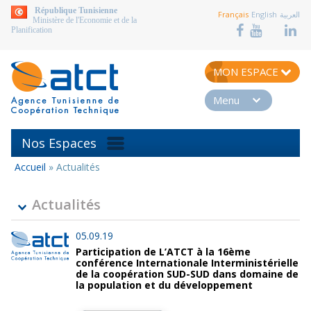
aller au contenu
République Tunisienne
Français
English
العربية
Ministère de l'Economie et de la
Planification
MON ESPACE
Menu
Nos Espaces
Accueil
»
Actualités
Vous
êtes
ici
Actualités
05.09.19
Participation de L’ATCT à la 16ème
conférence Internationale Interministérielle
de la coopération SUD-SUD dans domaine de
la population et du développement