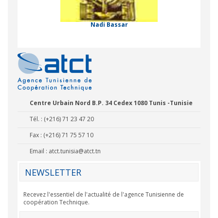
 Comorienne de
on Internationale
Nadi Bassar
Centre Urbain Nord B.P. 34 Cedex 1080 Tunis -Tunisie
Tél. : (+216) 71 23 47 20
Fax : (+216) 71 75 57 10
Email :
atct.tunisia@atct.tn
NEWSLETTER
Recevez l'essentiel de l'actualité de l'agence Tunisienne de
coopération Technique.