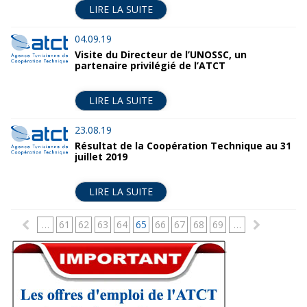
LIRE LA SUITE
04.09.19
Visite du Directeur de l’UNOSSC, un
partenaire privilégié de l’ATCT
LIRE LA SUITE
23.08.19
Résultat de la Coopération Technique au 31
juillet 2019
LIRE LA SUITE
P
…
61
62
63
64
65
66
67
68
69
…
a
g
e
s