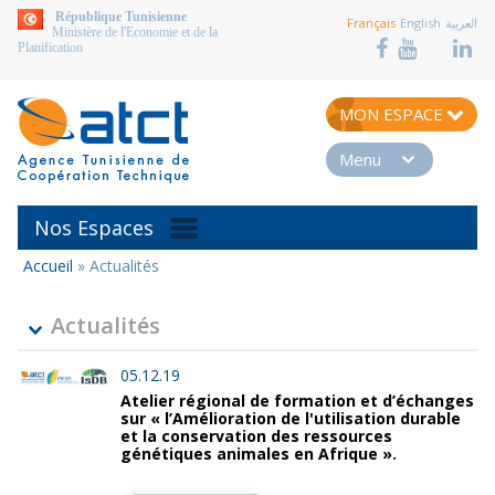
aller au contenu
République Tunisienne
Français
English
العربية
Ministère de l'Economie et de la
Planification
MON ESPACE
Menu
Nos Espaces
Accueil
»
Actualités
Vous
êtes
ici
Actualités
05.12.19
Atelier régional de formation et d’échanges
sur « l’Amélioration de l'utilisation durable
et la conservation des ressources
génétiques animales en Afrique ».