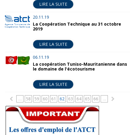
LIRE LA SUITE
20.11.19
La Coopération Technique au 31 octobre
2019
LIRE LA SUITE
06.11.19
La coopération Tuniso-Mauritanienne dans
le domaine de l'écotourisme
LIRE LA SUITE
P
…
58
59
60
61
62
63
64
65
66
…
a
g
e
s