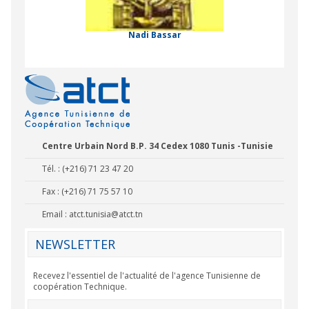
 Comorienne de
on Internationale
Nadi Bassar
Centre Urbain Nord B.P. 34 Cedex 1080 Tunis -Tunisie
Tél. : (+216) 71 23 47 20
Fax : (+216) 71 75 57 10
Email :
atct.tunisia@atct.tn
NEWSLETTER
Recevez l'essentiel de l'actualité de l'agence Tunisienne de
coopération Technique.