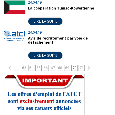
24.04.19
La coopération Tuniso-Koweitienne
LIRE LA SUITE
24.04.19
Avis de recrutement par voie de
détachement
LIRE LA SUITE
P
…
63
64
65
66
67
68
69
70
71
a
g
e
s