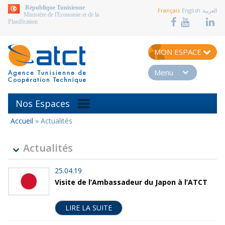
aller au contenu
République Tunisienne
Français
English
العربية
Ministère de l'Economie et de la
Planification
MON ESPACE
Menu
Nos Espaces
Accueil
»
Actualités
Vous
êtes
ici
Actualités
25.04.19
Visite de l’Ambassadeur du Japon à l’ATCT
LIRE LA SUITE