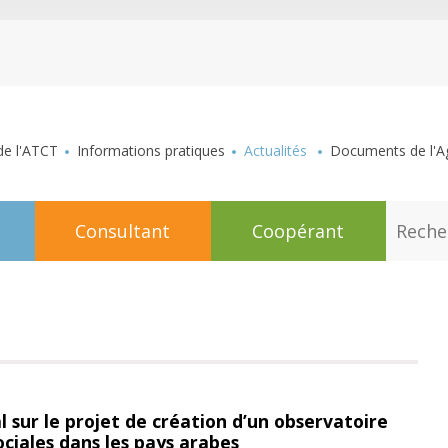
aller au contenu
de l'ATCT
Informations pratiques
Actualités
Documents de l'Ag
R
Consultant
Coopérant
e
c
h
e
r
c
h
e
l sur le projet de création d’un observatoire
ciales dans les pays arabes