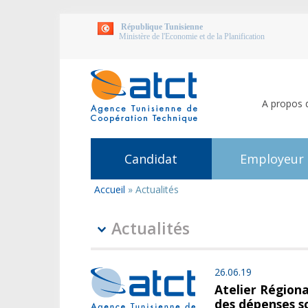
République Tunisienne
Ministère de l'Economie et de la Planification
A propos 
Candidat
Employeur
Accueil
»
Actualités
Vous
êtes
ici
Actualités
26.06.19
Atelier Régiona
des dépenses so