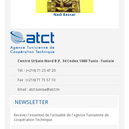
 Comorienne de
on Internationale
Nadi Bassar
Centre Urbain Nord B.P. 34 Cedex 1080 Tunis -Tunisie
Tél. : (+216) 71 23 47 20
Fax : (+216) 71 75 57 10
Email :
atct.tunisia@atct.tn
NEWSLETTER
Recevez l'essentiel de l'actualité de l'agence Tunisienne de
coopération Technique.