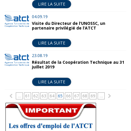
LIRE LA SUITE
04.09.19
Visite du Directeur de l’UNOSSC, un
partenaire privilégié de l’ATCT
LIRE LA SUITE
23.08.19
Résultat de la Coopération Technique au 31
juillet 2019
LIRE LA SUITE
P
…
61
62
63
64
65
66
67
68
69
…
a
g
e
s