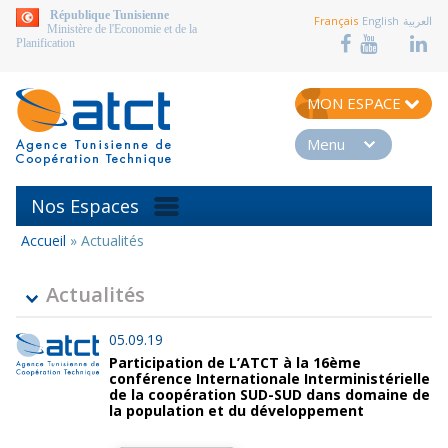
aller au contenu
République Tunisienne
Français
English
العربية
Ministère de l'Economie et de la
Planification
MON ESPACE
Menu
Nos Espaces
Accueil
»
Actualités
Vous
êtes
ici
Actualités
05.09.19
Participation de L’ATCT à la 16ème
conférence Internationale Interministérielle
de la coopération SUD-SUD dans domaine de
la population et du développement