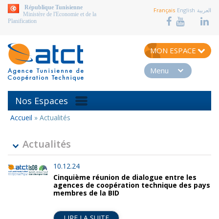
aller au contenu
République Tunisienne
Français
English
العربية
Ministère de l'Economie et de la
Planification
MON ESPACE
Menu
Nos Espaces
Accueil
»
Actualités
Vous
êtes
ici
Actualités
10.12.24
Cinquième réunion de dialogue entre les
agences de coopération technique des pays
membres de la BID
LIRE LA SUITE