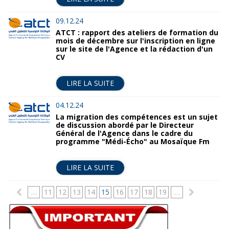
09.12.24
ATCT : rapport des ateliers de formation du
mois de décembre sur l'inscription en ligne
sur le site de l'Agence et la rédaction d'un
CV
LIRE LA SUITE
04.12.24
La migration des compétences est un sujet
de discussion abordé par le Directeur
Général de l'Agence dans le cadre du
programme "Médi-Écho" au Mosaïque Fm
LIRE LA SUITE
P
…
11
12
13
14
15
16
17
18
19
…
a
g
e