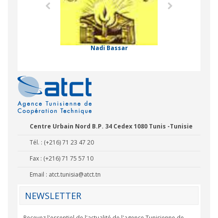
 Comorienne de
on Internationale
Nadi Bassar
Centre Urbain Nord B.P. 34 Cedex 1080 Tunis -Tunisie
Tél. : (+216) 71 23 47 20
Fax : (+216) 71 75 57 10
Email :
atct.tunisia@atct.tn
NEWSLETTER
Recevez l'essentiel de l'actualité de l'agence Tunisienne de