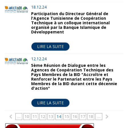
18.12.24
Participation du Directeur Général de
l'Agence Tunisienne de Coopération
Technique à un colloque international
organisé par la Banque Islamique de
Développement
LIRE LA SUITE
12.12.24
5ème Réunion de Dialogue entre les
Agences de Coopération Technique des
Pays Membres de la BID "Accroître et
Renforcer le Partenariat entre les Pays
Membres de la BID durant cette décennie
d'action"
LIRE LA SUITE
P
…
10
11
12
13
14
15
16
17
18
…
a