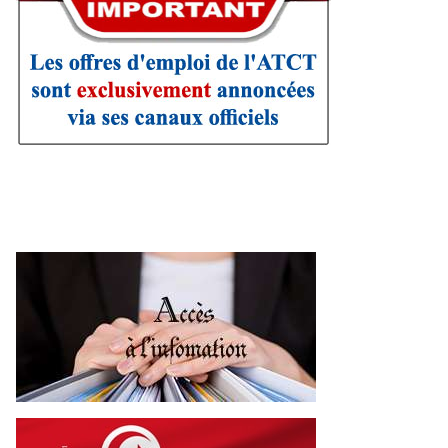
g
e
s