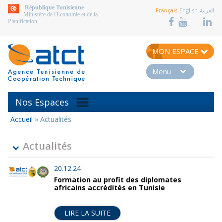
aller au contenu
République Tunisienne
Français
English
العربية
Ministère de l'Economie et de la
Planification
MON ESPACE
Menu
Nos Espaces
Accueil
»
Actualités
Vous
êtes
ici
Actualités
20.12.24
Formation au profit des diplomates
africains accrédités en Tunisie
LIRE LA SUITE