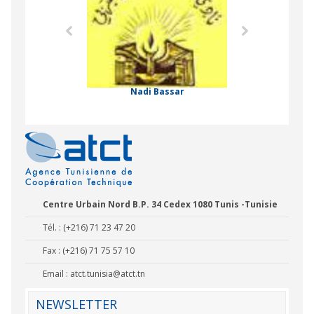
Formation Profe
 Comorienne de
on Internationale
Nadi Bassar
Centre Urbain Nord B.P. 34 Cedex 1080 Tunis -Tunisie
Tél. : (+216) 71 23 47 20
Fax : (+216) 71 75 57 10
Email :
atct.tunisia@atct.tn
NEWSLETTER