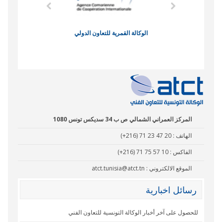
وند الاقتصادي
الوكالة القمرية للتعاون الدولي
نادي البصر
المركز العمراني الشمالي ص ب 34 سديكس تونس 1080
الهاتف :
(+216) 71 23 47 20
الفاكس :
(+216) 71 75 57 10
الموقع الالكتروني :
atct.tunisia@atct.tn
رسائل اخبارية
للحصول على آخر أخبار الوكالة التونسية للتعاون الفني